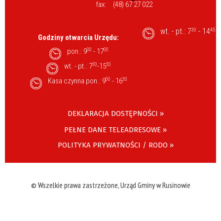
fax:
(48) 67 27 022
wt. - pt.: 7
- 14
30
45
Godziny otwarcia Urzędu:
pon.: 9
00
- 17
00
wt. - pt.: 7
30
-15
30
Kasa czynna pon.: 9
00
- 16
30
DEKLARACJA DOSTĘPNOŚCI »
PEŁNE DANE TELEADRESOWE »
POLITYKA PRYWATNOŚCI / RODO »
© Wszelkie prawa zastrzeżone, Urząd Gminy w Rusinowie