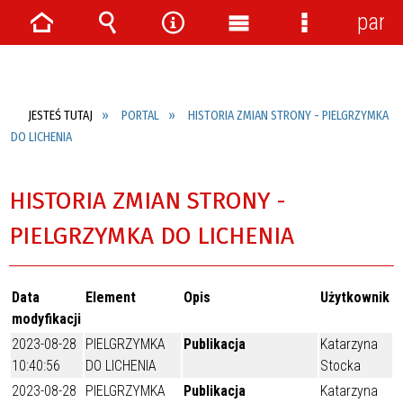
pane
Strona
Wyszukiwarka
Narzędzia
Menu
Menu
główna
główne
szczegółow
JESTEŚ TUTAJ
PORTAL
HISTORIA ZMIAN STRONY - PIELGRZYMKA
DO LICHENIA
HISTORIA ZMIAN STRONY -
PIELGRZYMKA DO LICHENIA
Data
Element
Opis
Użytkownik
modyfikacji
2023-08-28
PIELGRZYMKA
Publikacja
Katarzyna
10:40:56
DO LICHENIA
Stocka
2023-08-28
PIELGRZYMKA
Publikacja
Katarzyna