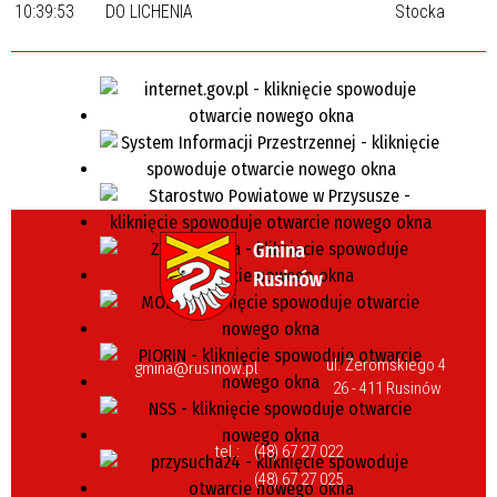
10:39:53
DO LICHENIA
Stocka
ul. Żeromskiego 4
gmina@rusinow.pl
26 - 411 Rusinów
tel.:
(48) 67 27 022
(48) 67 27 025