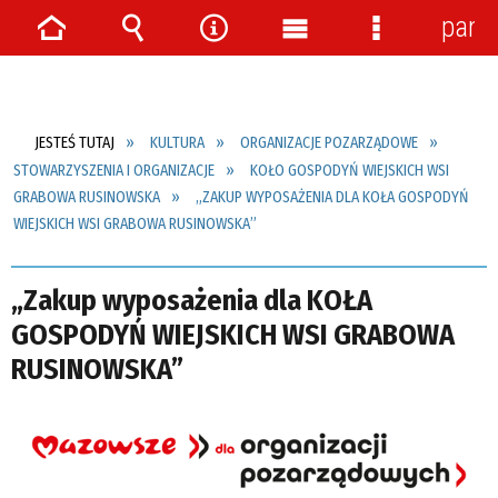
pane
Strona
Wyszukiwarka
Narzędzia
Menu
Menu
główna
główne
szczegółow
JESTEŚ TUTAJ
KULTURA
ORGANIZACJE POZARZĄDOWE
STOWARZYSZENIA I ORGANIZACJE
KOŁO GOSPODYŃ WIEJSKICH WSI
GRABOWA RUSINOWSKA
„ZAKUP WYPOSAŻENIA DLA KOŁA GOSPODYŃ
WIEJSKICH WSI GRABOWA RUSINOWSKA”
„Zakup wyposażenia dla KOŁA
GOSPODYŃ WIEJSKICH WSI GRABOWA
RUSINOWSKA”