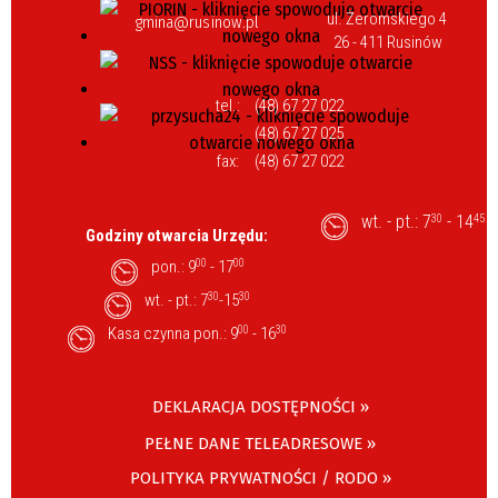
ul. Żeromskiego 4
gmina@rusinow.pl
26 - 411 Rusinów
tel.:
(48) 67 27 022
(48) 67 27 025
fax:
(48) 67 27 022
wt. - pt.: 7
- 14
30
45
Godziny otwarcia Urzędu:
pon.: 9
00
- 17
00
wt. - pt.: 7
30
-15
30
Kasa czynna pon.: 9
00
- 16
30
DEKLARACJA DOSTĘPNOŚCI »
PEŁNE DANE TELEADRESOWE »
POLITYKA PRYWATNOŚCI / RODO »