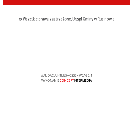
© Wszelkie prawa zastrzeżone, Urząd Gminy w Rusinowie
WALIDACJA:
HTML5
+
CSS3
+
WCAG 2.1
WYKONANIE
CONCEPT
INTERMEDIA