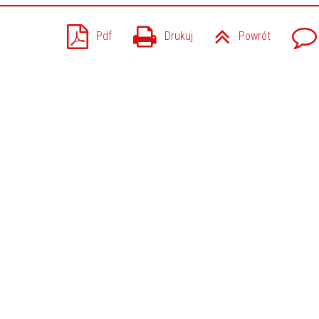
Pdf
Drukuj
Powrót