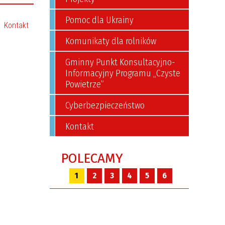
Pomoc dla Ukrainy
Kontakt
Komunikaty dla rolników
Gminny Punkt Konsultacyjno-
Informacyjny Programu „Czyste
Powietrze”
Cyberbezpieczeństwo
Kontakt
POLECAMY
1
2
3
4
5
6