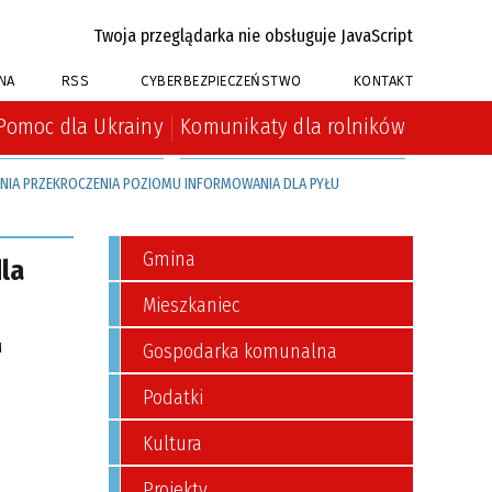
Twoja przeglądarka nie obsługuje JavaScript
NA
RSS
CYBERBEZPIECZEŃSTWO
KONTAKT
Pomoc dla Ukrainy
Komunikaty dla rolników
NIA PRZEKROCZENIA POZIOMU INFORMOWANIA DLA PYŁU
Gmina
la
Mieszkaniec
Gospodarka komunalna
Podatki
Kultura
Projekty