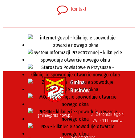
Kontakt
ul. Żeromskiego 4
gmina@rusinow.pl
26 - 411 Rusinów