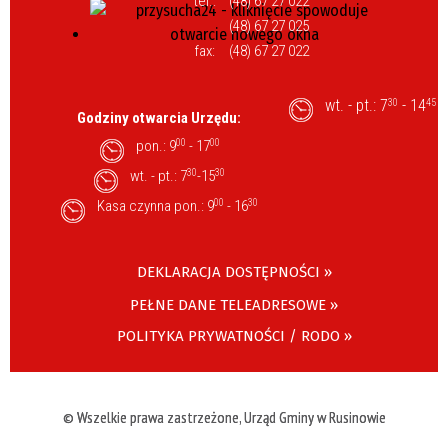
tel.:
(48) 67 27 022
(48) 67 27 025
fax:
(48) 67 27 022
wt. - pt.: 7
- 14
30
45
Godziny otwarcia Urzędu:
pon.: 9
00
- 17
00
wt. - pt.: 7
30
-15
30
Kasa czynna pon.: 9
00
- 16
30
DEKLARACJA DOSTĘPNOŚCI »
PEŁNE DANE TELEADRESOWE »
POLITYKA PRYWATNOŚCI / RODO »
© Wszelkie prawa zastrzeżone, Urząd Gminy w Rusinowie