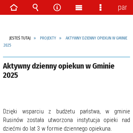
pane
Strona
Wyszukiwarka
Narzędzia
Menu
Menu
główna
główne
szczegółow
JESTEŚ TUTAJ
PROJEKTY
AKTYWNY DZIENNY OPIEKUN W GMINIE
2025
Aktywny dzienny opiekun w Gminie
2025
Dzięki wsparciu z budżetu państwa, w gminie
Rusinów została utworzona instytucja opieki nad
dziećmi do lat 3 w formie dziennego opiekuna.