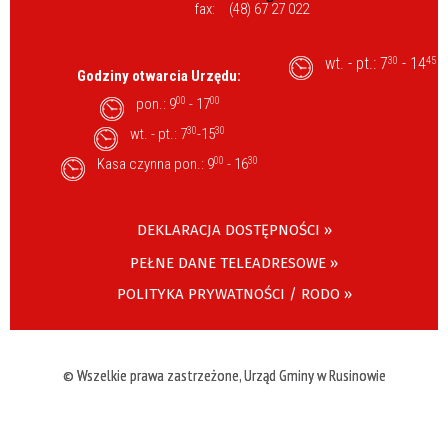
fax:
(48) 67 27 022
wt. - pt.: 7
- 14
30
45
Godziny otwarcia Urzędu:
pon.: 9
00
- 17
00
wt. - pt.: 7
30
-15
30
Kasa czynna pon.: 9
00
- 16
30
DEKLARACJA DOSTĘPNOŚCI »
PEŁNE DANE TELEADRESOWE »
POLITYKA PRYWATNOŚCI / RODO »
© Wszelkie prawa zastrzeżone, Urząd Gminy w Rusinowie