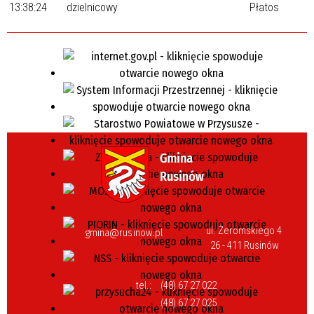
13:38:24
dzielnicowy
Płatos
ul. Żeromskiego 4
gmina@rusinow.pl
26 - 411 Rusinów
tel.:
(48) 67 27 022
(48) 67 27 025