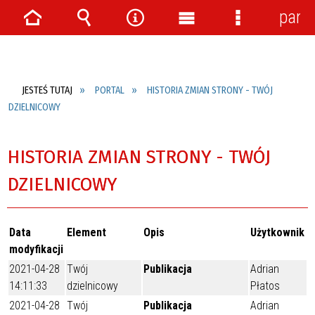
pane
Strona
Wyszukiwarka
Narzędzia
Menu
Menu
główna
główne
szczegółow
JESTEŚ TUTAJ
PORTAL
HISTORIA ZMIAN STRONY - TWÓJ
DZIELNICOWY
HISTORIA ZMIAN STRONY - TWÓJ
DZIELNICOWY
Data
Element
Opis
Użytkownik
modyfikacji
2021-04-28
Twój
Publikacja
Adrian
14:11:33
dzielnicowy
Płatos
2021-04-28
Twój
Publikacja
Adrian