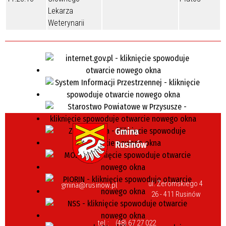
Lekarza
Weterynarii
ul. Żeromskiego 4
gmina@rusinow.pl
26 - 411 Rusinów
tel.:
(48) 67 27 022