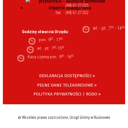
(48) 67 27 025
fax:
(48) 67 27 022
wt. - pt.: 7
- 14
30
45
Godziny otwarcia Urzędu:
pon.: 9
00
- 17
00
wt. - pt.: 7
30
-15
30
Kasa czynna pon.: 9
00
- 16
30
DEKLARACJA DOSTĘPNOŚCI »
PEŁNE DANE TELEADRESOWE »
POLITYKA PRYWATNOŚCI / RODO »
© Wszelkie prawa zastrzeżone, Urząd Gminy w Rusinowie