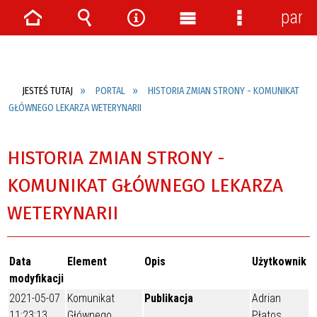
pane
Strona
Wyszukiwarka
Narzędzia
Menu
Menu
główna
główne
szczegółow
JESTEŚ TUTAJ
PORTAL
HISTORIA ZMIAN STRONY - KOMUNIKAT
GŁÓWNEGO LEKARZA WETERYNARII
HISTORIA ZMIAN STRONY -
KOMUNIKAT GŁÓWNEGO LEKARZA
WETERYNARII
Data
Element
Opis
Użytkownik
modyfikacji
2021-05-07
Komunikat
Publikacja
Adrian
11:23:13
Głównego
Płatos