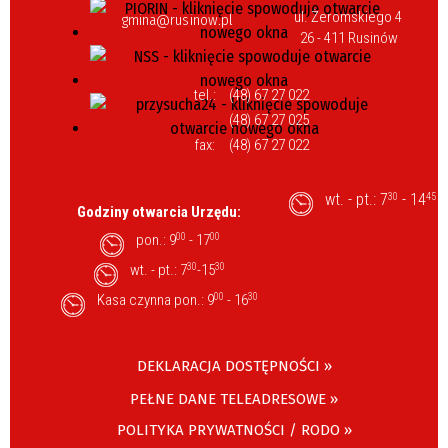
ul. Żeromskiego 4
gmina@rusinow.pl
26 - 411 Rusinów
tel.:
(48) 67 27 022
(48) 67 27 025
fax:
(48) 67 27 022
wt. - pt.: 7
- 14
30
45
Godziny otwarcia Urzędu:
pon.: 9
00
- 17
00
wt. - pt.: 7
30
-15
30
Kasa czynna pon.: 9
00
- 16
30
DEKLARACJA DOSTĘPNOŚCI »
PEŁNE DANE TELEADRESOWE »
POLITYKA PRYWATNOŚCI / RODO »