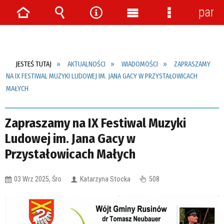
pane
Strona
Wyszukiwarka
Narzędzia
Menu
Menu
główna
główne
szczegółow
JESTEŚ TUTAJ
AKTUALNOŚCI
WIADOMOŚCI
ZAPRASZAMY
NA IX FESTIWAL MUZYKI LUDOWEJ IM. JANA GACY W PRZYSTAŁOWICACH
MAŁYCH
Zapraszamy na IX Festiwal Muzyki
Ludowej im. Jana Gacy w
Przystałowicach Małych
03 Wrz 2025, Śro
Katarzyna Stocka
508