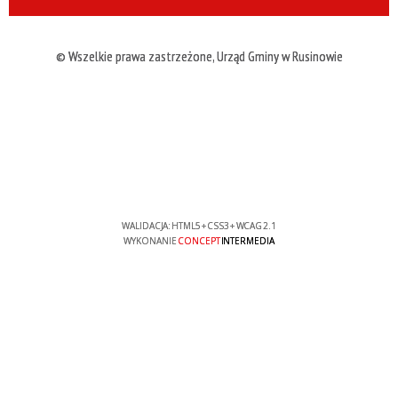
© Wszelkie prawa zastrzeżone, Urząd Gminy w Rusinowie
WALIDACJA:
HTML5
+
CSS3
+
WCAG 2.1
WYKONANIE
CONCEPT
INTERMEDIA