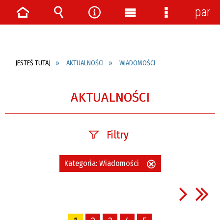
pane
Strona
Wyszukiwarka
Narzędzia
Menu
Menu
główna
główne
szczegółow
JESTEŚ TUTAJ
AKTUALNOŚCI
WIADOMOŚCI
AKTUALNOŚCI
Filtry
Szukana fraza
Kategoria:
Wiadomości
Usuń
ten
filtr
Data publikacji