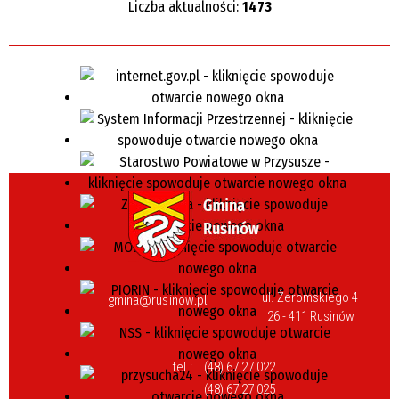
Liczba aktualności:
1473
ul. Żeromskiego 4
gmina@rusinow.pl
26 - 411 Rusinów
tel.:
(48) 67 27 022
(48) 67 27 025