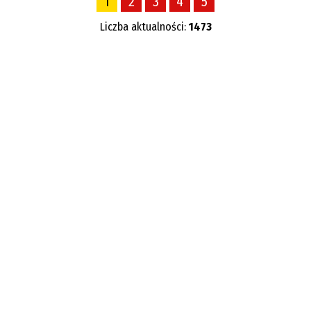
1
2
3
4
5
—
Liczba aktualności:
1473
Kategoria