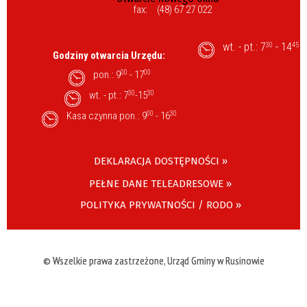
fax:
(48) 67 27 022
wt. - pt.: 7
- 14
30
45
Godziny otwarcia Urzędu:
pon.: 9
00
- 17
00
wt. - pt.: 7
30
-15
30
Kasa czynna pon.: 9
00
- 16
30
DEKLARACJA DOSTĘPNOŚCI »
PEŁNE DANE TELEADRESOWE »
POLITYKA PRYWATNOŚCI / RODO »
© Wszelkie prawa zastrzeżone, Urząd Gminy w Rusinowie