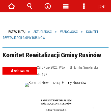
pane
Strona
Wyszukiwarka
Narzędzia
Menu
Menu
główna
główne
szczegółow
JESTEŚ TUTAJ
AKTUALNOŚCI
WIADOMOŚCI
KOMITET
REWITALIZACJI GMINY RUSINÓW
Komitet Rewitalizacji Gminy Rusinów
07 Lip 2026, Wto
Emilia Smolarska
Archiwum
177