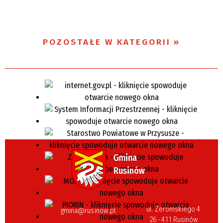
POZOSTAŁE W KATEGORII
ul. Żeromskiego 4
gmina@rusinow.pl
26 - 411 Rusinów