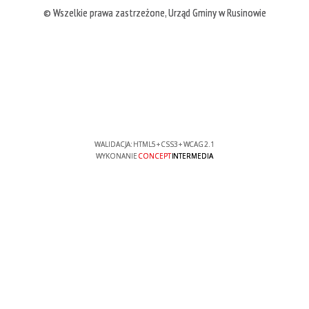
© Wszelkie prawa zastrzeżone, Urząd Gminy w Rusinowie
WALIDACJA:
HTML5
+
CSS3
+
WCAG 2.1
WYKONANIE
CONCEPT
INTERMEDIA