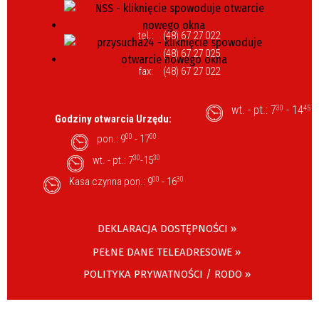
tel.:
(48) 67 27 022
(48) 67 27 025
fax:
(48) 67 27 022
wt. - pt.: 7
- 14
30
45
Godziny otwarcia Urzędu:
pon.: 9
00
- 17
00
wt. - pt.: 7
30
-15
30
Kasa czynna pon.: 9
00
- 16
30
DEKLARACJA DOSTĘPNOŚCI »
PEŁNE DANE TELEADRESOWE »
POLITYKA PRYWATNOŚCI / RODO »