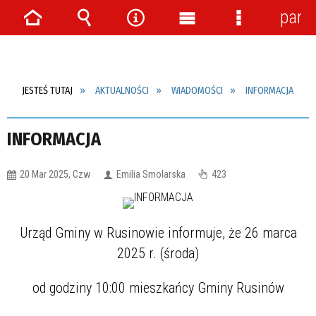
pane
Strona
Wyszukiwarka
Narzędzia
Menu
Menu
główna
główne
szczegółow
JESTEŚ TUTAJ
AKTUALNOŚCI
WIADOMOŚCI
INFORMACJA
INFORMACJA
20 Mar 2025, Czw
Emilia Smolarska
423
Urząd Gminy w Rusinowie informuje, że 26 marca
2025 r. (środa)
od godziny 10:00 mieszkańcy Gminy Rusinów