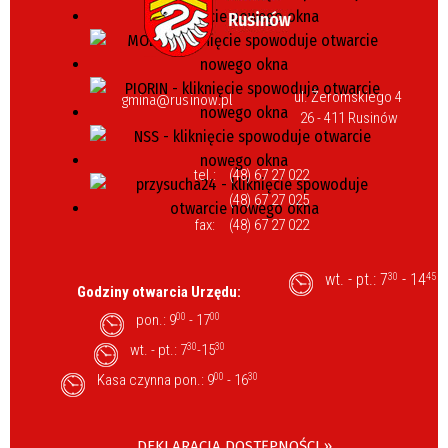
ul. Żeromskiego 4
gmina@rusinow.pl
26 - 411 Rusinów
tel.:
(48) 67 27 022
(48) 67 27 025
fax:
(48) 67 27 022
wt. - pt.: 7
- 14
30
45
Godziny otwarcia Urzędu:
pon.: 9
00
- 17
00
wt. - pt.: 7
30
-15
30
Kasa czynna pon.: 9
00
- 16
30
DEKLARACJA DOSTĘPNOŚCI »