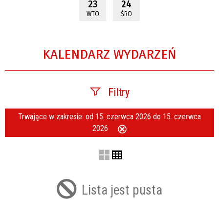
23
24
WTO
ŚRO
KALENDARZ WYDARZEŃ
Filtry
Trwające w zakresie:
od 15. czerwca 2026 do 15. czerwca
Szukana fraza
2026
Usuń
ten
filtr
Kategoria
Lista jest pusta
Trwające w zakresie
—