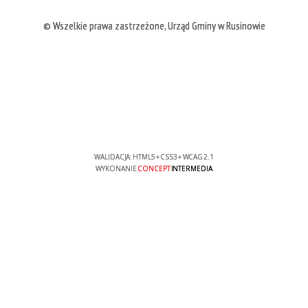
© Wszelkie prawa zastrzeżone, Urząd Gminy w Rusinowie
WALIDACJA:
HTML5
+
CSS3
+
WCAG 2.1
WYKONANIE
CONCEPT
INTERMEDIA