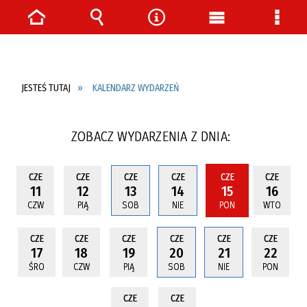
Strona
Wyszukiwarka
Narzędzia
Menu
Menu
główna
główne
szcze
JESTEŚ TUTAJ
KALENDARZ WYDARZEŃ
ZOBACZ WYDARZENIA Z DNIA:
CZE
CZE
CZE
CZE
CZE
CZE
11
12
13
14
15
16
CZW
PIĄ
SOB
NIE
PON
WTO
CZE
CZE
CZE
CZE
CZE
CZE
17
18
19
20
21
22
ŚRO
CZW
PIĄ
SOB
NIE
PON
CZE
CZE