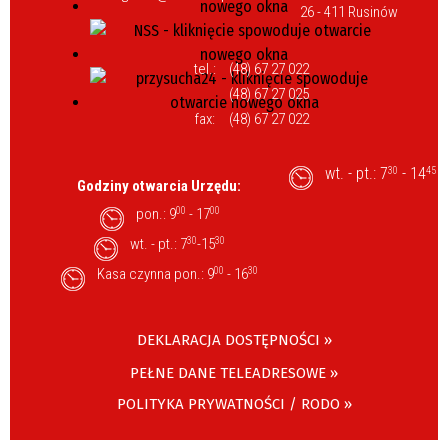
26 - 411 Rusinów
tel.:
(48) 67 27 022
(48) 67 27 025
fax:
(48) 67 27 022
wt. - pt.: 7
- 14
30
45
Godziny otwarcia Urzędu:
pon.: 9
00
- 17
00
wt. - pt.: 7
30
-15
30
Kasa czynna pon.: 9
00
- 16
30
DEKLARACJA DOSTĘPNOŚCI »
PEŁNE DANE TELEADRESOWE »
POLITYKA PRYWATNOŚCI / RODO »