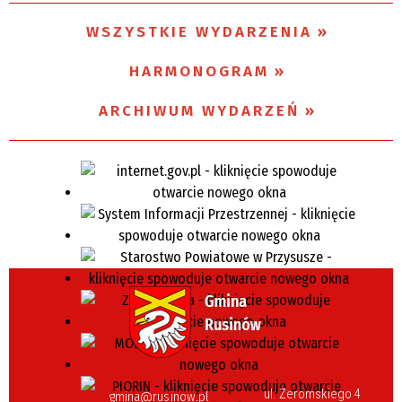
WSZYSTKIE WYDARZENIA
Miejsce
HARMONOGRAM
Organizator
ARCHIWUM WYDARZEŃ
ul. Żeromskiego 4
gmina@rusinow.pl