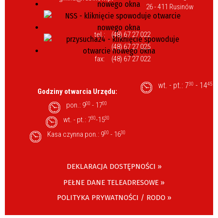
26 - 411 Rusinów
tel.:
(48) 67 27 022
(48) 67 27 025
fax:
(48) 67 27 022
wt. - pt.: 7
- 14
30
45
Godziny otwarcia Urzędu:
pon.: 9
00
- 17
00
wt. - pt.: 7
30
-15
30
Kasa czynna pon.: 9
00
- 16
30
DEKLARACJA DOSTĘPNOŚCI »
PEŁNE DANE TELEADRESOWE »
POLITYKA PRYWATNOŚCI / RODO »