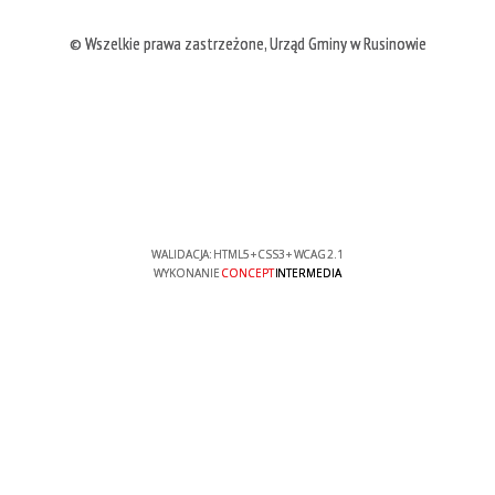
© Wszelkie prawa zastrzeżone, Urząd Gminy w Rusinowie
WALIDACJA:
HTML5
+
CSS3
+
WCAG 2.1
WYKONANIE
CONCEPT
INTERMEDIA