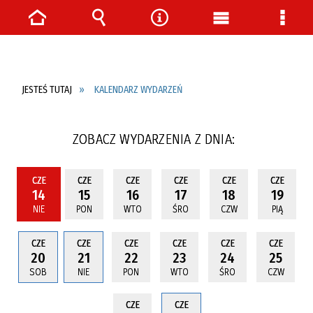
Strona
Wyszukiwarka
Narzędzia
Menu
Menu
główna
główne
szcze
JESTEŚ TUTAJ
KALENDARZ WYDARZEŃ
ZOBACZ WYDARZENIA Z DNIA:
CZE
CZE
CZE
CZE
CZE
CZE
14
15
16
17
18
19
NIE
PON
WTO
ŚRO
CZW
PIĄ
CZE
CZE
CZE
CZE
CZE
CZE
20
21
22
23
24
25
SOB
NIE
PON
WTO
ŚRO
CZW
CZE
CZE