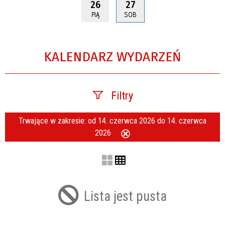
26
27
PIĄ
SOB
KALENDARZ WYDARZEŃ
Filtry
Trwające w zakresie:
od 14. czerwca 2026 do 14. czerwca
Szukana fraza
2026
Usuń
ten
filtr
Kategoria
Lista jest pusta
Trwające w zakresie
—