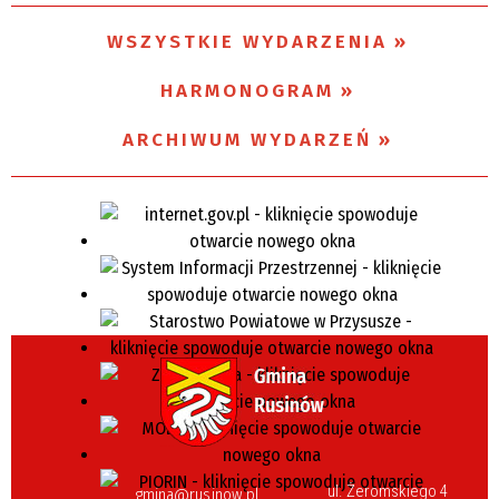
WSZYSTKIE WYDARZENIA
Miejsce
HARMONOGRAM
Organizator
ARCHIWUM WYDARZEŃ
ul. Żeromskiego 4
gmina@rusinow.pl