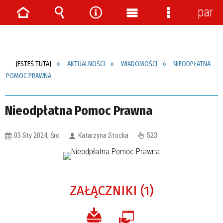
pane
Strona
Wyszukiwarka
Narzędzia
Menu
Menu
główna
główne
szczegółow
JESTEŚ TUTAJ
AKTUALNOŚCI
WIADOMOŚCI
NIEODPŁATNA
POMOC PRAWNA
Nieodpłatna Pomoc Prawna
03 Sty 2024, Śro
Katarzyna Stocka
523
ZAŁĄCZNIKI (1)