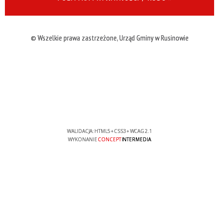
© Wszelkie prawa zastrzeżone, Urząd Gminy w Rusinowie
WALIDACJA:
HTML5
+
CSS3
+
WCAG 2.1
WYKONANIE
CONCEPT
INTERMEDIA