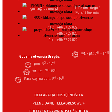
ul. Żeromskiego 4
gmina@rusinow.pl
26 - 411 Rusinów
tel.:
(48) 67 27 022
(48) 67 27 025
fax:
(48) 67 27 022
wt. - pt.: 7
- 14
30
45
Godziny otwarcia Urzędu:
pon.: 9
00
- 17
00
wt. - pt.: 7
30
-15
30
Kasa czynna pon.: 9
00
- 16
30
DEKLARACJA DOSTĘPNOŚCI »
PEŁNE DANE TELEADRESOWE »
POLITYKA PRYWATNOŚCI / RODO »