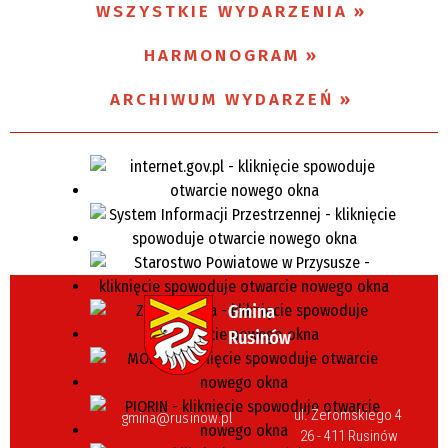
WSZYSTKIE WYDARZENIA
Miejsce
HARMONOGRAM
ARCHIWUM WYDARZEŃ
Organizator
ul. Żeromskiego 4
gmina@rusinow.pl
26 - 411 Rusinów