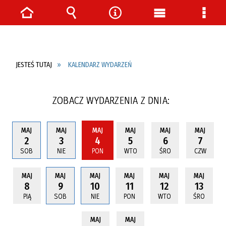
Strona
Wyszukiwarka
Narzędzia
Menu
Menu
główna
główne
szcze
JESTEŚ TUTAJ
KALENDARZ WYDARZEŃ
ZOBACZ WYDARZENIA Z DNIA:
MAJ
MAJ
MAJ
MAJ
MAJ
MAJ
2
3
4
5
6
7
SOB
NIE
PON
WTO
ŚRO
CZW
MAJ
MAJ
MAJ
MAJ
MAJ
MAJ
8
9
10
11
12
13
PIĄ
SOB
NIE
PON
WTO
ŚRO
MAJ
MAJ