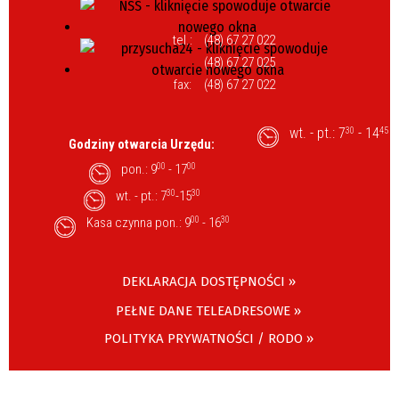
tel.:
(48) 67 27 022
(48) 67 27 025
fax:
(48) 67 27 022
wt. - pt.: 7
- 14
30
45
Godziny otwarcia Urzędu:
pon.: 9
00
- 17
00
wt. - pt.: 7
30
-15
30
Kasa czynna pon.: 9
00
- 16
30
DEKLARACJA DOSTĘPNOŚCI »
PEŁNE DANE TELEADRESOWE »
POLITYKA PRYWATNOŚCI / RODO »