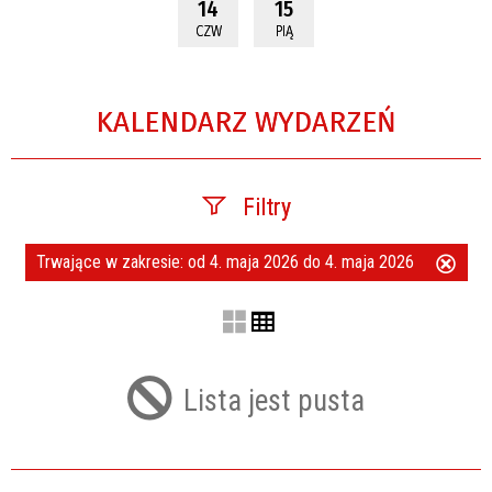
14
15
CZW
PIĄ
KALENDARZ WYDARZEŃ
Filtry
Trwające w zakresie:
od 4. maja 2026 do 4. maja 2026
Usuń
Szukana fraza
ten
filtr
Kategoria
Lista jest pusta
Trwające w zakresie
—