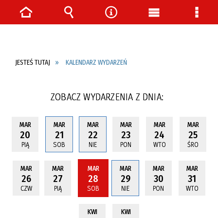
Strona
Wyszukiwarka
Narzędzia
Menu
Menu
główna
główne
szcze
JESTEŚ TUTAJ
KALENDARZ WYDARZEŃ
ZOBACZ WYDARZENIA Z DNIA:
MAR
MAR
MAR
MAR
MAR
MAR
20
21
22
23
24
25
PIĄ
SOB
NIE
PON
WTO
ŚRO
MAR
MAR
MAR
MAR
MAR
MAR
26
27
28
29
30
31
CZW
PIĄ
SOB
NIE
PON
WTO
KWI
KWI