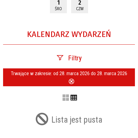
1
2
ŚRO
CZW
KALENDARZ WYDARZEŃ
Filtry
Trwające w zakresie:
od 28. marca 2026 do 28. marca 2026
Szukana fraza
Usuń
ten
filtr
Kategoria
Lista jest pusta
Trwające w zakresie
—