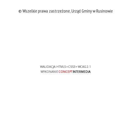
© Wszelkie prawa zastrzeżone, Urząd Gminy w Rusinowie
WALIDACJA:
HTML5
+
CSS3
+
WCAG 2.1
WYKONANIE
CONCEPT
INTERMEDIA