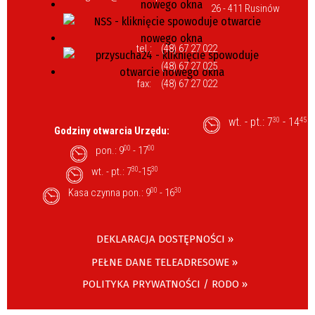
26 - 411 Rusinów
tel.:
(48) 67 27 022
(48) 67 27 025
fax:
(48) 67 27 022
wt. - pt.: 7
- 14
30
45
Godziny otwarcia Urzędu:
pon.: 9
00
- 17
00
wt. - pt.: 7
30
-15
30
Kasa czynna pon.: 9
00
- 16
30
DEKLARACJA DOSTĘPNOŚCI »
PEŁNE DANE TELEADRESOWE »
POLITYKA PRYWATNOŚCI / RODO »