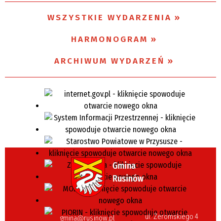
WSZYSTKIE WYDARZENIA
Miejsce
HARMONOGRAM
Organizator
ARCHIWUM WYDARZEŃ
ul. Żeromskiego 4
gmina@rusinow.pl