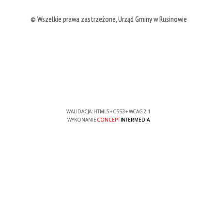
© Wszelkie prawa zastrzeżone, Urząd Gminy w Rusinowie
WALIDACJA:
HTML5
+
CSS3
+
WCAG 2.1
WYKONANIE
CONCEPT
INTERMEDIA