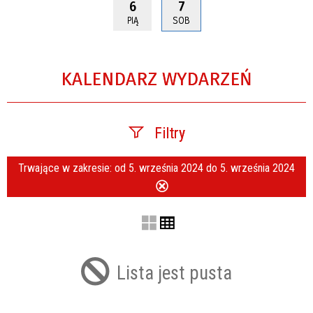
6
7
PIĄ
SOB
KALENDARZ WYDARZEŃ
Filtry
Trwające w zakresie:
od 5. września 2024 do 5. września 2024
Szukana fraza
Usuń
ten
filtr
Kategoria
Lista jest pusta
Trwające w zakresie
—