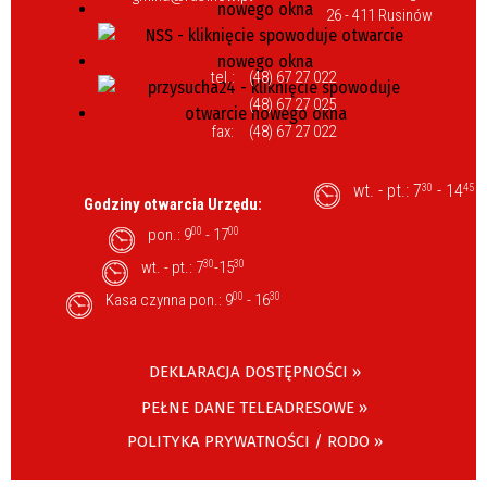
26 - 411 Rusinów
tel.:
(48) 67 27 022
(48) 67 27 025
fax:
(48) 67 27 022
wt. - pt.: 7
- 14
30
45
Godziny otwarcia Urzędu:
pon.: 9
00
- 17
00
wt. - pt.: 7
30
-15
30
Kasa czynna pon.: 9
00
- 16
30
DEKLARACJA DOSTĘPNOŚCI »
PEŁNE DANE TELEADRESOWE »
POLITYKA PRYWATNOŚCI / RODO »