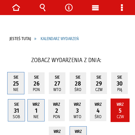
Strona
Wyszukiwarka
Narzędzia
Menu
Menu
główna
główne
szcze
JESTEŚ TUTAJ
KALENDARZ WYDARZEŃ
ZOBACZ WYDARZENIA Z DNIA:
SIE
SIE
SIE
SIE
SIE
SIE
25
26
27
28
29
30
NIE
PON
WTO
ŚRO
CZW
PIĄ
SIE
WRZ
WRZ
WRZ
WRZ
WRZ
31
1
2
3
4
5
SOB
NIE
PON
WTO
ŚRO
CZW
WRZ
WRZ