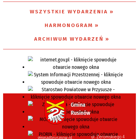
WSZYSTKIE WYDARZENIA
Miejsce
HARMONOGRAM
Organizator
ARCHIWUM WYDARZEŃ
ul. Żeromskiego 4
gmina@rusinow.pl