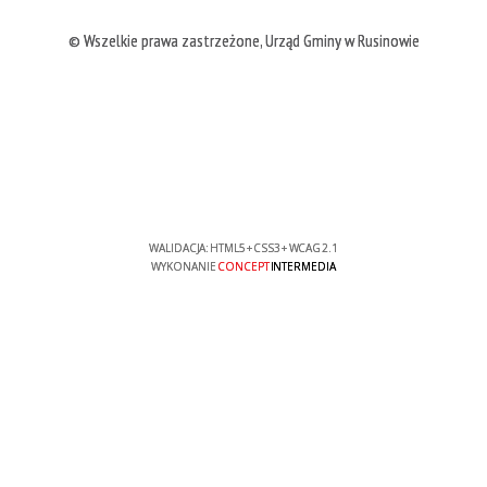
© Wszelkie prawa zastrzeżone, Urząd Gminy w Rusinowie
WALIDACJA:
HTML5
+
CSS3
+
WCAG 2.1
WYKONANIE
CONCEPT
INTERMEDIA