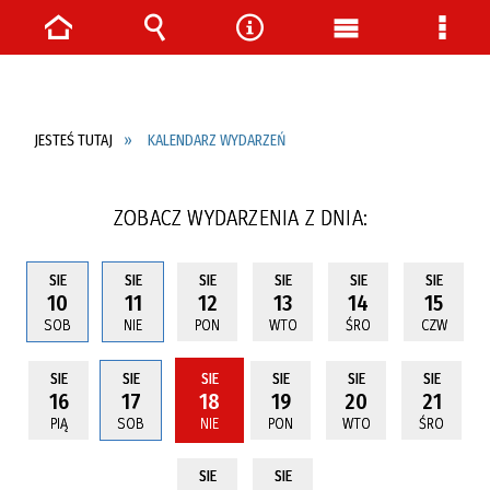
Strona
Wyszukiwarka
Narzędzia
Menu
Menu
główna
główne
szcze
JESTEŚ TUTAJ
KALENDARZ WYDARZEŃ
ZOBACZ WYDARZENIA Z DNIA:
SIE
SIE
SIE
SIE
SIE
SIE
10
11
12
13
14
15
SOB
NIE
PON
WTO
ŚRO
CZW
SIE
SIE
SIE
SIE
SIE
SIE
16
17
18
19
20
21
PIĄ
SOB
NIE
PON
WTO
ŚRO
SIE
SIE