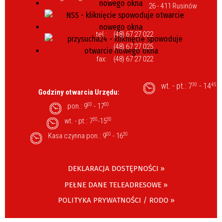
26 - 411 Rusinów
tel.:
(48) 67 27 022
(48) 67 27 025
fax:
(48) 67 27 022
wt. - pt.: 7
- 14
30
45
Godziny otwarcia Urzędu:
pon.: 9
00
- 17
00
wt. - pt.: 7
30
-15
30
Kasa czynna pon.: 9
00
- 16
30
DEKLARACJA DOSTĘPNOŚCI »
PEŁNE DANE TELEADRESOWE »
POLITYKA PRYWATNOŚCI / RODO »