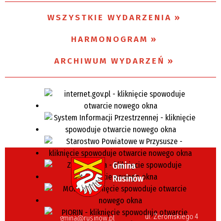
WSZYSTKIE WYDARZENIA
Miejsce
HARMONOGRAM
Organizator
ARCHIWUM WYDARZEŃ
ul. Żeromskiego 4
gmina@rusinow.pl