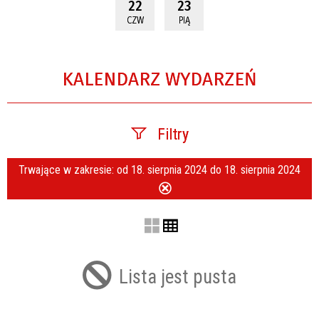
22
23
CZW
PIĄ
KALENDARZ WYDARZEŃ
Filtry
Trwające w zakresie:
od 18. sierpnia 2024 do 18. sierpnia 2024
Szukana fraza
Usuń
ten
filtr
Kategoria
Lista jest pusta
Trwające w zakresie
—