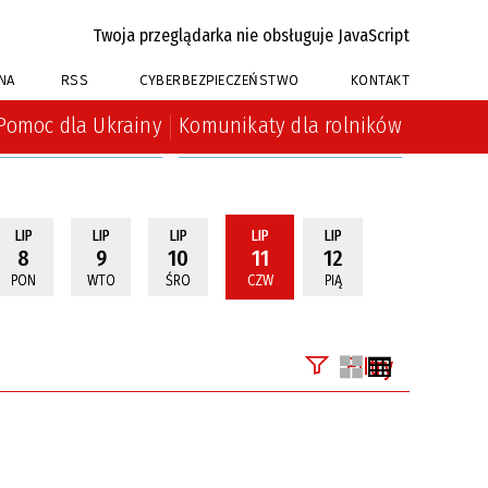
Twoja przeglądarka nie obsługuje JavaScript
NA
RSS
CYBERBEZPIECZEŃSTWO
KONTAKT
Pomoc dla Ukrainy
Komunikaty dla rolników
LIP
LIP
LIP
LIP
LIP
8
9
10
11
12
PON
WTO
ŚRO
CZW
PIĄ
Filtry
Szukana fraza
ń
Kategoria