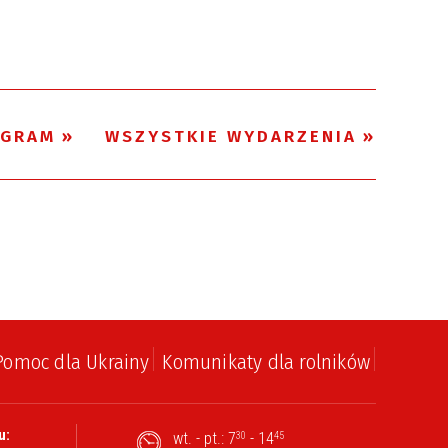
Trwające w
—
zakresie
GRAM
WSZYSTKIE WYDARZENIA
Miejsce
Organizator
Pomoc dla Ukrainy
Komunikaty dla rolników
u:
wt. - pt.: 7
- 14
30
45