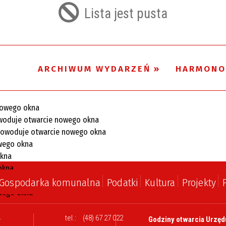
filtr
Lista jest pusta
ARCHIWUM WYDARZEŃ
HARMONO
Gospodarka komunalna
Podatki
Kultura
Projekty
l
tel.:
(48) 67 27 022
Godziny otwarcia Urzęd