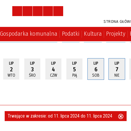
STRONA GŁÓW
Gospodarka komunalna
Podatki
Kultura
Projekty
LIP
LIP
LIP
LIP
LIP
LIP
2
3
4
5
6
7
WTO
ŚRO
CZW
PIĄ
SOB
NIE
Trwające w zakresie:
od 11. lipca 2024 do 11. lipca 2024
Usu
ten