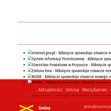
Jednostki organizacyjne
regionami III” w obszarze D
Powstała nowa droga w
Nieznamierowicach
Aktualności
Gmina
Mieszkaniec
gmina@rusinow.p