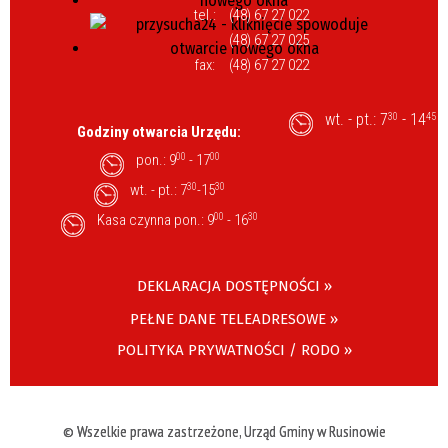
tel.:
(48) 67 27 022
(48) 67 27 025
fax:
(48) 67 27 022
wt. - pt.: 7
- 14
30
45
Godziny otwarcia Urzędu:
pon.: 9
00
- 17
00
wt. - pt.: 7
30
-15
30
Kasa czynna pon.: 9
00
- 16
30
DEKLARACJA DOSTĘPNOŚCI »
PEŁNE DANE TELEADRESOWE »
POLITYKA PRYWATNOŚCI / RODO »
© Wszelkie prawa zastrzeżone, Urząd Gminy w Rusinowie