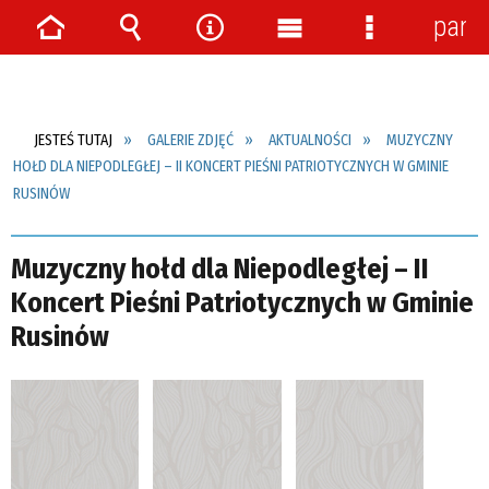
pane
Strona
Wyszukiwarka
Narzędzia
Menu
Menu
główna
główne
szczegółow
JESTEŚ TUTAJ
GALERIE ZDJĘĆ
AKTUALNOŚCI
MUZYCZNY
HOŁD DLA NIEPODLEGŁEJ – II KONCERT PIEŚNI PATRIOTYCZNYCH W GMINIE
RUSINÓW
Muzyczny hołd dla Niepodległej – II
Koncert Pieśni Patriotycznych w Gminie
Rusinów