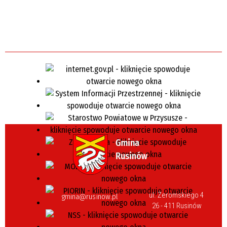
ul. Żeromskiego 4
gmina@rusinow.pl
26 - 411 Rusinów