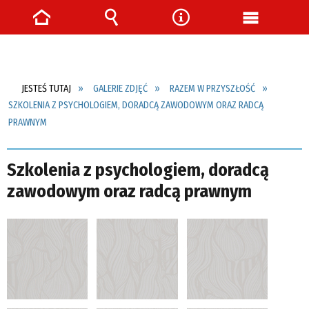
Strona
Wyszukiwarka
Narzędzia
Menu
główna
główne
JESTEŚ TUTAJ
GALERIE ZDJĘĆ
RAZEM W PRZYSZŁOŚĆ
SZKOLENIA Z PSYCHOLOGIEM, DORADCĄ ZAWODOWYM ORAZ RADCĄ
PRAWNYM
Szkolenia z psychologiem, doradcą
zawodowym oraz radcą prawnym