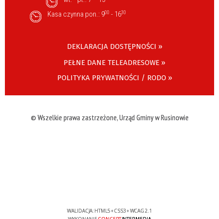
Kasa czynna pon.: 9
00
- 16
30
DEKLARACJA DOSTĘPNOŚCI »
PEŁNE DANE TELEADRESOWE »
POLITYKA PRYWATNOŚCI / RODO »
© Wszelkie prawa zastrzeżone, Urząd Gminy w Rusinowie
WALIDACJA:
HTML5
+
CSS3
+
WCAG 2.1