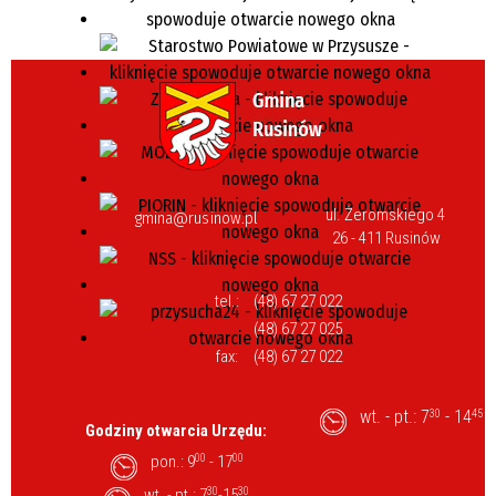
ul. Żeromskiego 4
gmina@rusinow.pl
26 - 411 Rusinów
tel.:
(48) 67 27 022
(48) 67 27 025
fax:
(48) 67 27 022
wt. - pt.: 7
- 14
30
45
Godziny otwarcia Urzędu:
pon.: 9
00
- 17
00
wt. - pt.: 7
30
-15
30