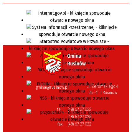
ul. Żeromskiego 4
gmina@rusinow.pl
26 - 411 Rusinów
tel.:
(48) 67 27 022
(48) 67 27 025
fax:
(48) 67 27 022