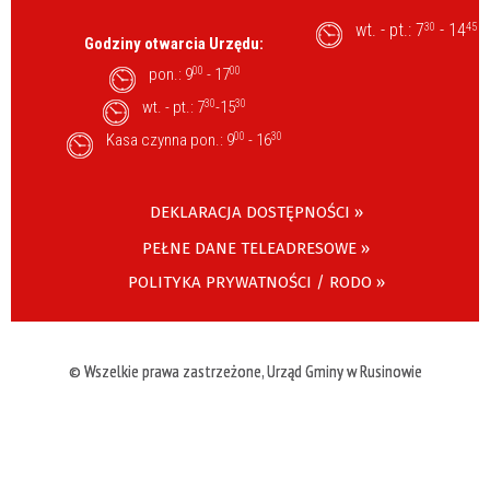
wt. - pt.: 7
- 14
30
45
Godziny otwarcia Urzędu:
pon.: 9
00
- 17
00
wt. - pt.: 7
30
-15
30
Kasa czynna pon.: 9
00
- 16
30
DEKLARACJA DOSTĘPNOŚCI »
PEŁNE DANE TELEADRESOWE »
POLITYKA PRYWATNOŚCI / RODO »
© Wszelkie prawa zastrzeżone, Urząd Gminy w Rusinowie