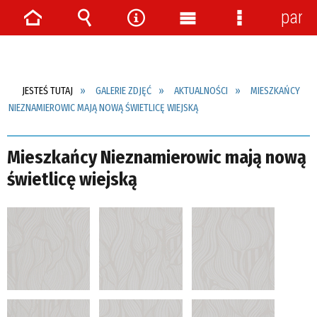
pane
Strona
Wyszukiwarka
Narzędzia
Menu
Menu
główna
główne
szczegółow
JESTEŚ TUTAJ
GALERIE ZDJĘĆ
AKTUALNOŚCI
MIESZKAŃCY
NIEZNAMIEROWIC MAJĄ NOWĄ ŚWIETLICĘ WIEJSKĄ
Mieszkańcy Nieznamierowic mają nową
świetlicę wiejską