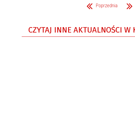
Jednostki organizacyjne
regionami III” w obszarze D
Poprzednia
Powstała nowa droga w
Nieznamierowicach
CZYTAJ INNE AKTUALNOŚCI W 