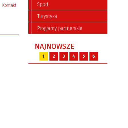
Sport
Kontakt
Turystyka
Programy partnerskie
NAJNOWSZE
1
2
3
4
5
6