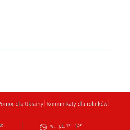
Pomoc dla Ukrainy
Komunikaty dla rolników
u:
wt. - pt.: 7
- 14
30
45