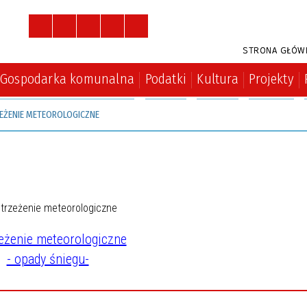
STRONA GŁÓW
Gospodarka komunalna
Podatki
Kultura
Projekty
EŻENIE METEOROLOGICZNE
eżenie meteorologiczne
- opady śniegu-