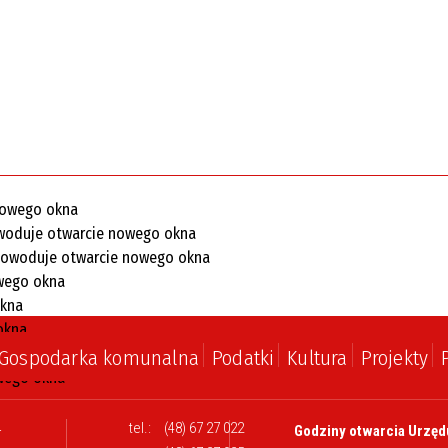
Gospodarka komunalna
Podatki
Kultura
Projekty
l
tel.:
(48) 67 27 022
Godziny otwarcia Urzęd