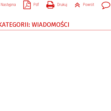
Następna
Pdf
Drukuj
Powrót
KATEGORII: WIADOMOŚCI