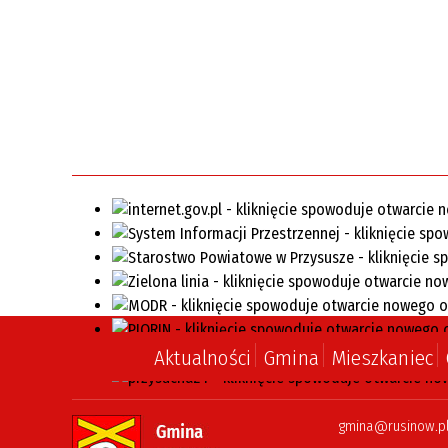
Aktualności
Gmina
Mieszkaniec
gmina@rusinow.p