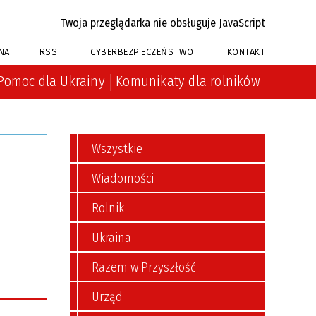
Twoja przeglądarka nie obsługuje JavaScript
NA
RSS
CYBERBEZPIECZEŃSTWO
KONTAKT
Pomoc dla Ukrainy
Komunikaty dla rolników
Wszystkie
Wiadomości
Rolnik
Ukraina
Razem w Przyszłość
Urząd