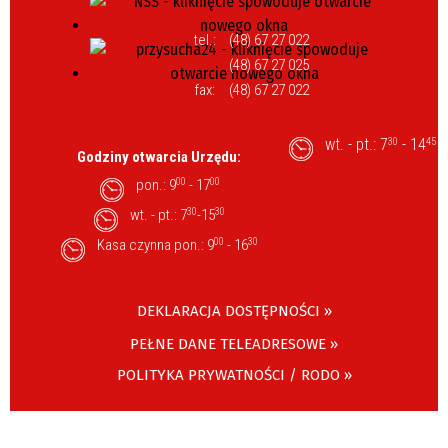
tel.:
(48) 67 27 022
(48) 67 27 025
fax:
(48) 67 27 022
wt. - pt.: 7
- 14
30
45
Godziny otwarcia Urzędu:
pon.: 9
00
- 17
00
wt. - pt.: 7
30
-15
30
Kasa czynna pon.: 9
00
- 16
30
DEKLARACJA DOSTĘPNOŚCI »
PEŁNE DANE TELEADRESOWE »
POLITYKA PRYWATNOŚCI / RODO »