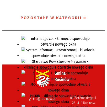
POZOSTAŁE W KATEGORII
ul. Żeromskiego 4
gmina@rusinow.pl
26 - 411 Rusinów