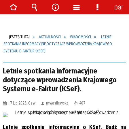
pane
Strona
Wyszukiwarka
Narzędzia
Menu
Menu
główna
główne
szczegółow
JESTEŚ TUTAJ
AKTUALNOŚCI
WIADOMOŚCI
LETNIE
SPOTKANIA INFORMACYJNE DOTYCZĄCE WPROWADZENIA KRAJOWEGO
SYSTEMU E-FAKTUR (KSEF).
Letnie spotkania informacyjne
dotyczące wprowadzenia Krajowego
Systemu e-Faktur (KSeF).
17 Lip 2025, Czw
mwasilewska
407
Letnie spotkania informacyjne o KSeF. Bądź na