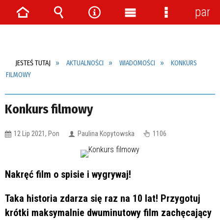
pane
Strona
Wyszukiwarka
Narzędzia
Menu
Menu
główna
główne
szczegółow
JESTEŚ TUTAJ
AKTUALNOŚCI
WIADOMOŚCI
KONKURS
FILMOWY
Konkurs filmowy
12 Lip 2021, Pon
Paulina Kopytowska
1106
Nakręć film o spisie i wygrywaj!
Taka historia zdarza się raz na 10 lat! Przygotuj
krótki maksymalnie dwuminutowy film zachęcający