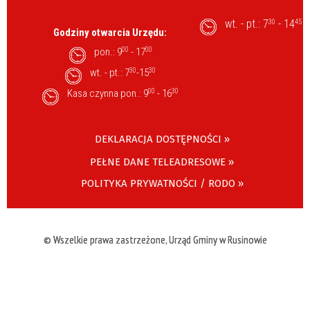
wt. - pt.: 7
- 14
30
45
Godziny otwarcia Urzędu:
pon.: 9
00
- 17
00
wt. - pt.: 7
30
-15
30
Kasa czynna pon.: 9
00
- 16
30
DEKLARACJA DOSTĘPNOŚCI »
PEŁNE DANE TELEADRESOWE »
POLITYKA PRYWATNOŚCI / RODO »
© Wszelkie prawa zastrzeżone, Urząd Gminy w Rusinowie