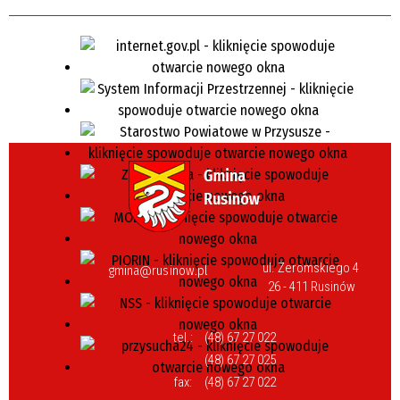
ul. Żeromskiego 4
gmina@rusinow.pl
26 - 411 Rusinów
tel.:
(48) 67 27 022
(48) 67 27 025
fax:
(48) 67 27 022