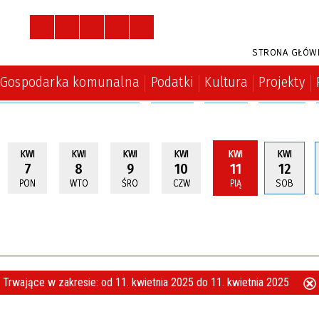
STRONA GŁÓW
Gospodarka komunalna
Podatki
Kultura
Projekty
KWI
KWI
KWI
KWI
KWI
KWI
7
8
9
10
11
12
PON
WTO
ŚRO
CZW
PIĄ
SOB
Trwające w zakresie:
od 11. kwietnia 2025 do 11. kwietnia 2025
ten