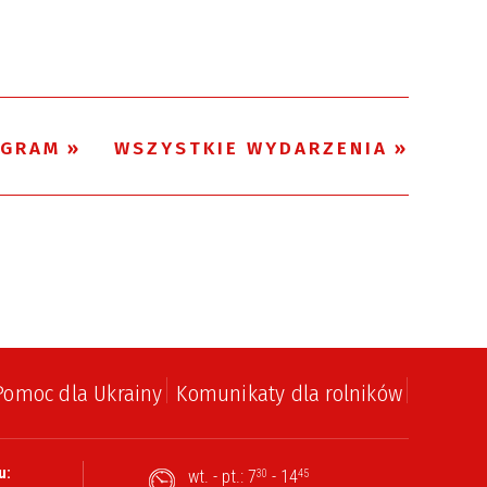
Trwające w
—
zakresie
GRAM
WSZYSTKIE WYDARZENIA
Miejsce
Organizator
Pomoc dla Ukrainy
Komunikaty dla rolników
u:
wt. - pt.: 7
- 14
30
45