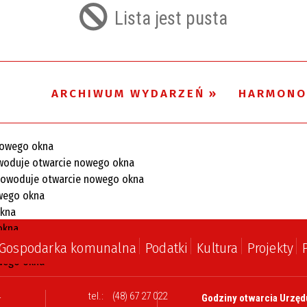
filtr
Lista jest pusta
ARCHIWUM WYDARZEŃ
HARMONO
Gospodarka komunalna
Podatki
Kultura
Projekty
l
tel.:
(48) 67 27 022
Godziny otwarcia Urzęd