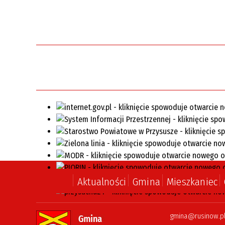
Jednostki organizacyjne
regionami III” w obszarze D
Powstała nowa droga w
Nieznamierowicach
Aktualności
Gmina
Mieszkaniec
gmina@rusinow.p