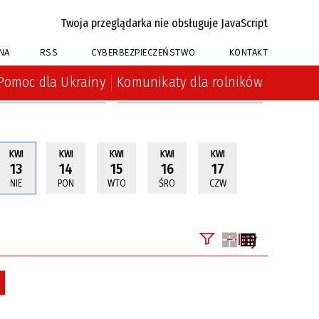
Twoja przeglądarka nie obsługuje JavaScript
NA
RSS
CYBERBEZPIECZEŃSTWO
KONTAKT
Pomoc dla Ukrainy
Komunikaty dla rolników
KWI
KWI
KWI
KWI
KWI
13
14
15
16
17
NIE
PON
WTO
ŚRO
CZW
Filtry
Szukana fraza
Usuń
Kategoria